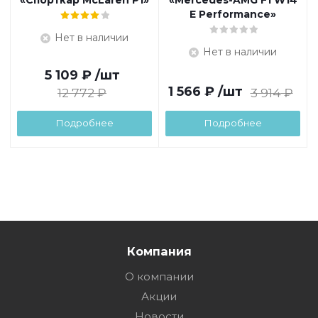
«Спорткар McLaren P1»
«Mercedes-AMG F1 W14
E Performance»
Нет в наличии
Нет в наличии
5 109
₽
/шт
1 566
₽
/шт
12 772
₽
3 914
₽
Подробнее
Подробнее
Компания
О компании
Акции
Новости