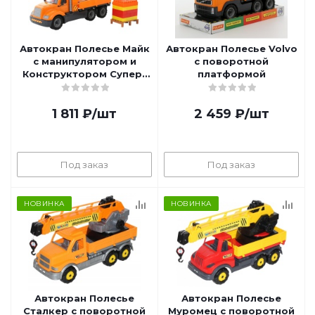
Автокран Полесье Майк
Автокран Полесье Volvo
с манипулятором и
с поворотной
Конструктором Супер-
платформой
Микс (30 элементов)
1 811
₽
/шт
2 459
₽
/шт
Под заказ
Под заказ
НОВИНКА
НОВИНКА
Автокран Полесье
Автокран Полесье
Сталкер с поворотной
Муромец с поворотной