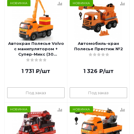
НОВИНКА
НОВИНКА
Автокран Полесье Volvo
Автомобиль-кран
с манипулятором +
Полесье Престиж №2
Супер-Микс (30
элементов)
1 731
₽
/шт
1 326
₽
/шт
Под заказ
Под заказ
НОВИНКА
НОВИНКА