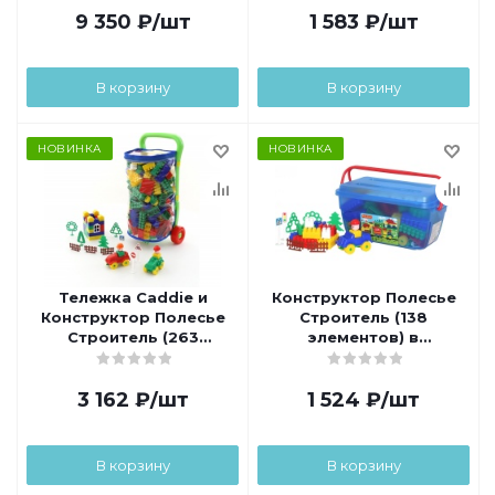
9 350
₽
/шт
1 583
₽
/шт
В корзину
В корзину
НОВИНКА
НОВИНКА
Тележка Caddie и
Конструктор Полесье
Конструктор Полесье
Строитель (138
Строитель (263
элементов) в
элемента) (v2)
контейнере
3 162
₽
/шт
1 524
₽
/шт
В корзину
В корзину