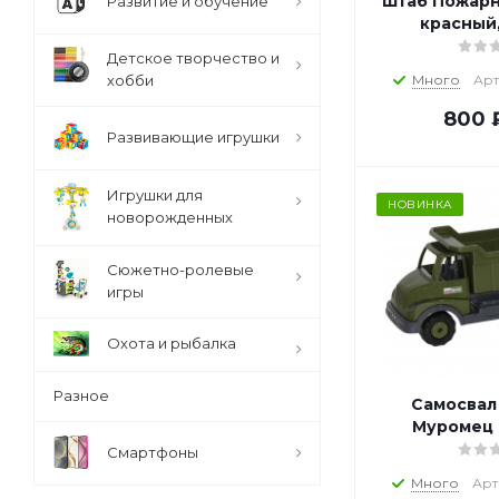
Штаб Пожар
Развитие и обучение
красный,
Детское творчество и
хобби
Много
Арт
800
Развивающие игрушки
Игрушки для
НОВИНКА
новорожденных
Сюжетно-ролевые
игры
Охота и рыбалка
Разное
Самосвал
Муромец
Смартфоны
Много
Арт