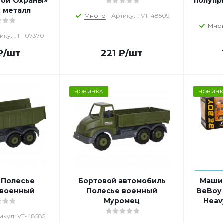
ной Охраны»
полупр
 металл
Много
Артикул: VT-48509
Мно
икул: IT107370
₽
/шт
221
₽
/шт
НОВИНКА
НОВИНК
 Полесье
Бортовой автомобиль
Маши
 военный
Полесье военный
BeBoy
Муромец
Heav
икул: VT-48585