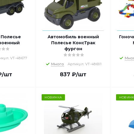
 Полесье
Автомобиль военный
Гоноч
 военный
Полесье КонсТрак
фургон
икул: VT-48677
Мно
Много
Артикул: VT-48691
₽
/шт
837
₽
/шт
НОВИНКА
НОВИНК