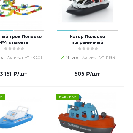
ный трек Полесье
Катер Полесье
№4 в пакете
пограничный
го
Артикул: VT-40206
Много
Артикул: VT-61584
3 151
₽
/шт
505
₽
/шт
А
НОВИНКА