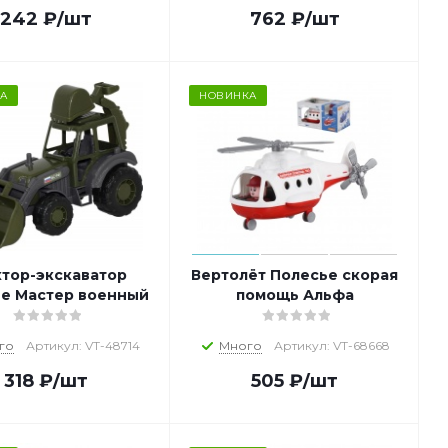
242
₽
/шт
762
₽
/шт
А
НОВИНКА
ктор-экскаватор
Вертолёт Полесье скорая
е Мастер военный
помощь Альфа
го
Артикул: VT-48714
Много
Артикул: VT-68668
318
₽
/шт
505
₽
/шт