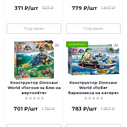
371
₽
/шт
779
₽
/шт
927
₽
1 947
₽
Под заказ
Под заказ
НОВИНКА
Конструктор Dinosaur
Конструктор Dinosaur
World «Погоня за Блю на
World «Побег
вертолёте»
барионикса на катере»
701
₽
/шт
783
₽
/шт
1 751
₽
1 957
₽