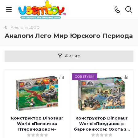
Аналоги LEGO
Аналоги Лего Мир Юрского Периода
Фильтр
СОВЕТУЕМ
Конструктор Dinosaur
Конструктор Dinosaur
World «Погоня за
World «Поединок с
Птеранодоном»
бариониксом: Охота за
сокровищами»