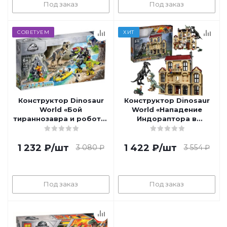
Под заказ
Под заказ
СОВЕТУЕМ
ХИТ
Конструктор Dinosaur
Конструктор Dinosaur
World «Бой
World «Нападение
тираннозавра и робота-
Индораптора в
динозавра»
поместье Локвуд»
1 232
₽
/шт
1 422
₽
/шт
3 080
₽
3 554
₽
Под заказ
Под заказ