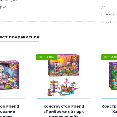
орке
да
Friends
пластик
жет понравиться
НОВИНКА
НОВИНК
ор Friend
Конструктор Friend
Констр
ование
«Прибрежный парк
Ха
еров»
развлечений»