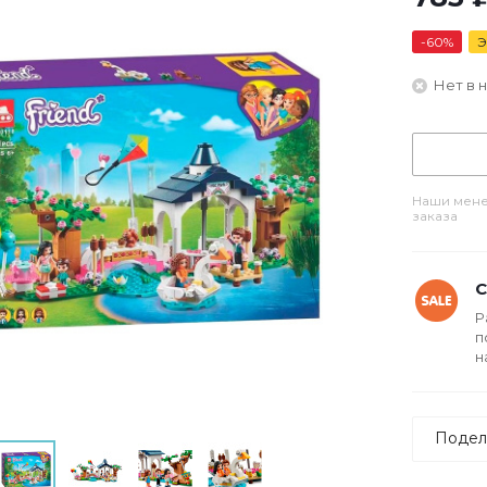
-
60
%
Э
Нет в 
Наши мене
заказа
С
Р
п
н
Подел