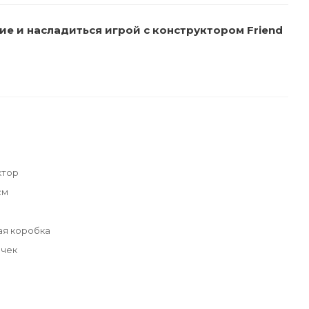
е и насладиться игрой с конструктором Friend
ктор
см
ая коробка
очек