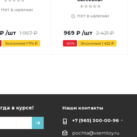
Нет в наличии
Нет в наличии
₽
/шт
1 957
₽
969
₽
/шт
2 421
₽
Экономия
1 174
₽
-
60
%
Экономия
1 452
₽
гда в курсе!
Наши контакты
+7 (965) 300-00-96
pochta@vsemtoy.ru