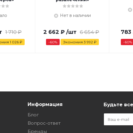
ало
Нет в наличии
т
1 710
₽
2 662
₽
/шт
6 654
₽
783
омия
1 026
₽
-
60
%
Экономия
3 992
₽
-
60
%
Информация
Будьте все
Блог
Вопрос-ответ
Бренды