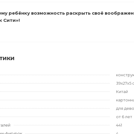
му ребёнку возможность раскрыть своё воображени
к Сити»!
тики
констру
39х27х5 
Китай
картонн
для дев
от 6 лет
талей
441
ни-фигурок
4