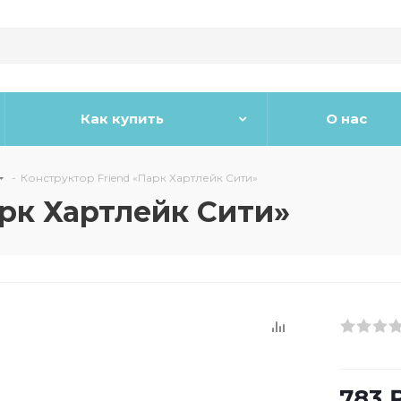
Как купить
О нас
-
Конструктор Friend «Парк Хартлейк Сити»
арк Хартлейк Сити»
783