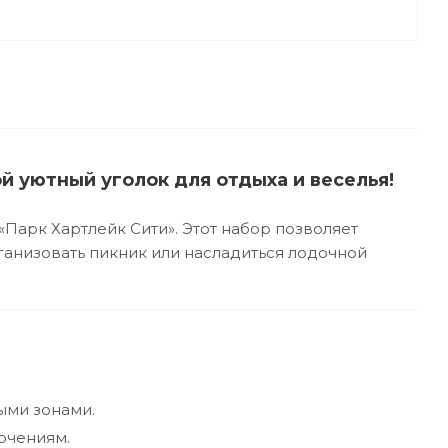
й уютный уголок для отдыха и веселья!
«Парк Хартлейк Сити». Этот набор позволяет
рганизовать пикник или насладиться лодочной
ыми зонами.
ючениям.