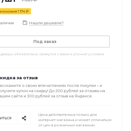
1 957
₽
кономия
1 174
₽
наличии
Нашли дешевле?
Под заказ
джеры обязательно свяжутся с вами и уточнят условия
кидка за отзыв
асскажите о своих впечатлениях после покупки – и
олучите купон на скидку! До 200 рублей за отзывы на
ашем сайте и 300 рублей за отзыв на Яндексе.
Цена действительна только для
иться
интернет-магазина и может отличаться
от цен в розничных магазинах