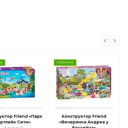
А
НОВИНКА
уктор Friend «Парк
Конструктор Friend
ртлейк Сити»
«Вечеринка Андреа у
бассейна»