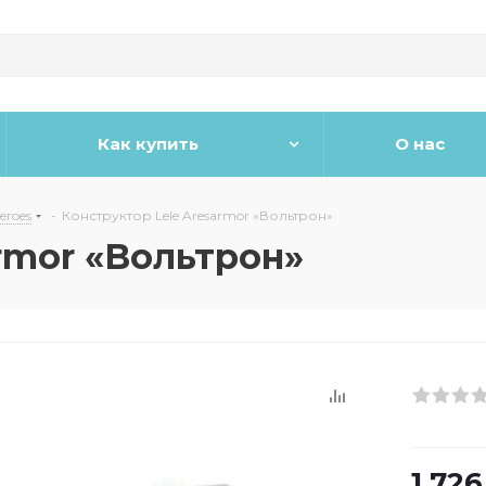
Как купить
О нас
eroes
-
Конструктор Lele Aresarmor «Вольтрон»
rmor «Вольтрон»
1 726