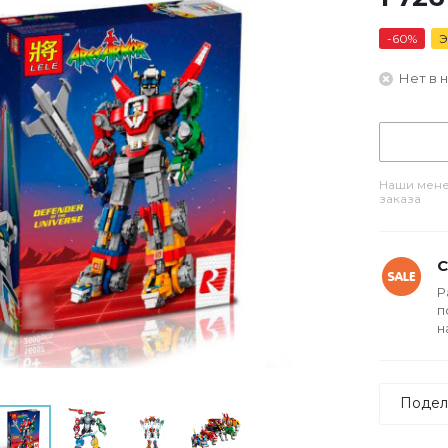
-
60
%
Э
Нет в 
Наши мене
заказа
С
Р
п
н
Подел