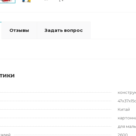
Отзывы
Задать вопрос
тики
констру
47x37x15
Китай
картонн
для мал
талей
2600