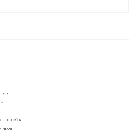
ктор
см
ая коробка
ьчиков