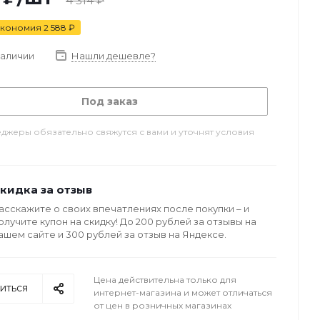
4 314
₽
кономия
2 588
₽
наличии
Нашли дешевле?
Под заказ
джеры обязательно свяжутся с вами и уточнят условия
кидка за отзыв
асскажите о своих впечатлениях после покупки – и
олучите купон на скидку! До 200 рублей за отзывы на
ашем сайте и 300 рублей за отзыв на Яндексе.
Цена действительна только для
иться
интернет-магазина и может отличаться
от цен в розничных магазинах