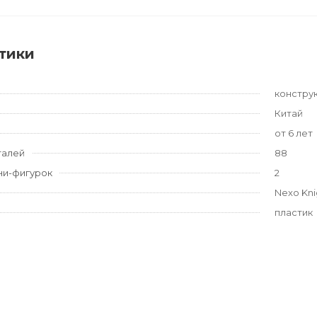
тики
констру
Китай
от 6 лет
талей
88
ни-фигурок
2
Nexo Kni
пластик