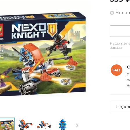
Нет в 
Наши мене
заказа
С
Р
п
н
Подел