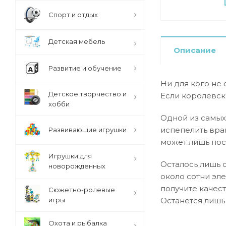
Спорт и отдых
Детская мебель
Описание
Развитие и обучение
Ни для кого не
Детское творчество и
Если королевска
хобби
Одной из самых
испепелить враг
Развивающие игрушки
может лишь пос
Игрушки для
Осталось лишь 
новорожденных
около сотни эл
получите качес
Сюжетно-ролевые
игры
Останется лишь 
Охота и рыбалка