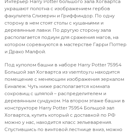
Интерьер Harry Potter большого зала Хогвартса
украшают полотна с изображением гербов
факультета Слизерин и Гриффиндор. По одну
сторону в нем стоят столы с кушаньями и
деревянные лавки. По другую сторону зала
располагается подиум для сражения магов, на
котором соревнуются в мастерстве Гарри Поттер
и Драко Малфой.
Под куполом башни в наборе Harry Potter 75954
Большой зал Хогвартса из vsemtoy.ru находится
помещение с меняющим изображения зеркалом
Еиналеж. Чуть ниже располагается комната
сокровищ с шляпой – распределителем и
деревянным сундуком. На втором этаже башни в
конструкторе Harry Potter 75954 Большой зал
Хогвартса, купить который с доставкой по РФ
можно у нас, находится класс зельеварения.
Спустившись по винтовой лестнице вниз, можно