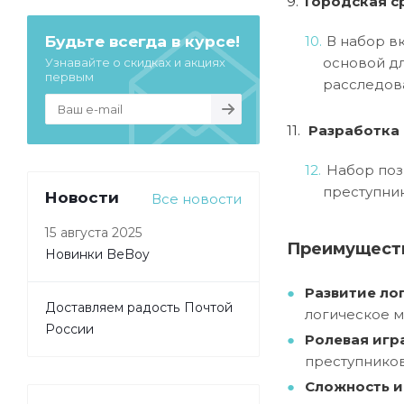
Городская с
Будьте всегда в курсе!
В набор вк
основой дл
Узнавайте о скидках и акциях
первым
расследов
Разработка 
Набор позв
преступник
Новости
Все новости
15 августа 2025
Преимуществ
Новинки BeBoy
Развитие ло
Доставляем радость Почтой
логическое м
России
Ролевая игра
преступников
Сложность и