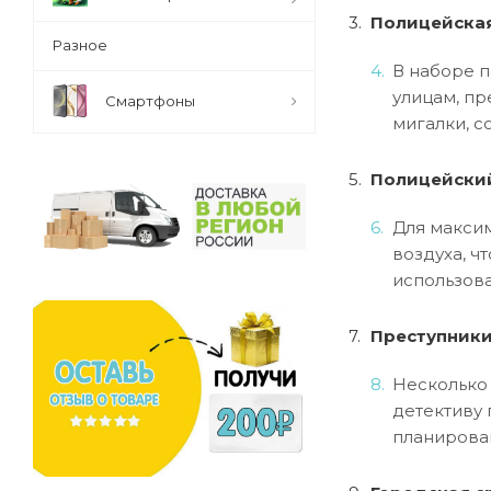
Полицейска
Разное
В наборе 
улицам, п
Смартфоны
мигалки, с
Полицейский
Для максим
воздуха, ч
использова
Преступники
Несколько
детективу 
планирован