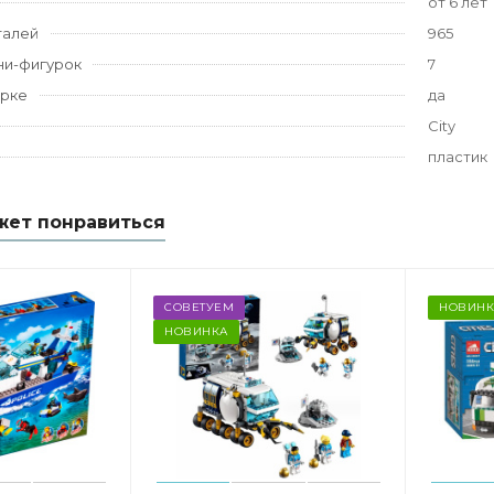
от 6 лет
талей
965
ни-фигурок
7
орке
да
City
пластик
жет понравиться
СОВЕТУЕМ
НОВИНК
НОВИНКА