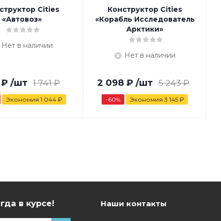
структор Cities
Конструктор Cities
«Автовоз»
«Корабль Исследователь
Арктики»
Нет в наличии
Нет в наличии
₽
/шт
1 741
₽
2 098
₽
/шт
5 243
₽
Экономия
1 044
₽
-
60
%
Экономия
3 145
₽
гда в курсе!
Наши контакты