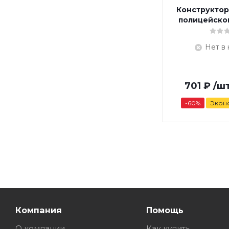
Конструктор 
полицейског
Нет в
701
₽
/ш
-
60
%
Экон
Компания
Помощь
О компании
Как купить