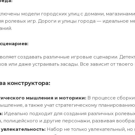
реда:
лючены модели городских улиц с домами, магазинами 
я ролевых игр. Дороги и улицы города — идеальное м
аний.
сценариев:
оляет создавать различные игровые сценарии. Детект
ов или даже устраивать засады. Все зависит от твоег
а конструктора:
гического мышления и моторики:
В процессе сборки
ышление, а также учат стратегическому планированию
:
Идеально подходит для создания различных ролевых и
, полицейского и другие персонажи, развивая вообра
 увлекательность:
Набор не только увлекательный, но