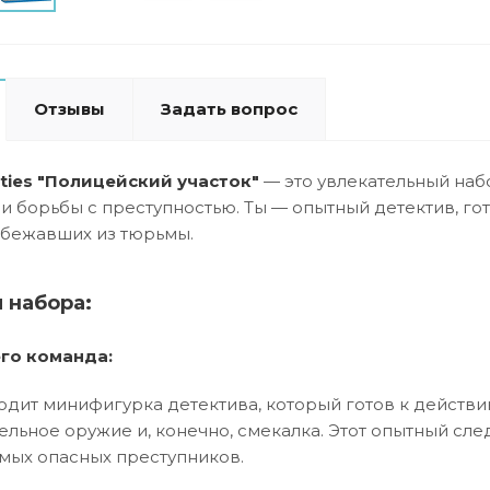
Отзывы
Задать вопрос
ties "Полицейский участок"
— это увлекательный набо
и борьбы с преступностью. Ты — опытный детектив, го
сбежавших из тюрьмы.
 набора:
его команда:
одит минифигурка детектива, который готов к действ
бельное оружие и, конечно, смекалка. Этот опытный сл
мых опасных преступников.