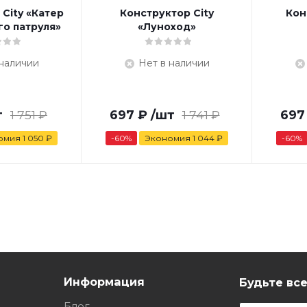
City «Катер
Конструктор City
Кон
о патруля»
«Луноход»
 наличии
Нет в наличии
т
1 751
₽
697
₽
/шт
1 741
₽
697
омия
1 050
₽
-
60
%
Экономия
1 044
₽
-
60
%
Информация
Будьте все
Блог