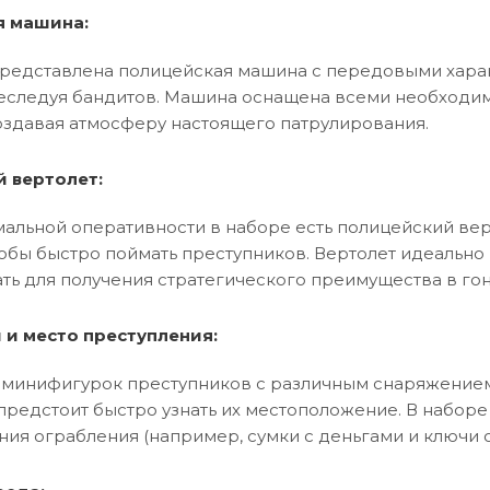
я машина:
представлена полицейская машина с передовыми харак
реследуя бандитов. Машина оснащена всеми необходим
оздавая атмосферу настоящего патрулирования.
 вертолет:
альной оперативности в наборе есть полицейский верт
тобы быстро поймать преступников. Вертолет идеально
ть для получения стратегического преимущества в го
 и место преступления:
 минифигурок преступников с различным снаряжением.
предстоит быстро узнать их местоположение. В набор
ия ограбления (например, сумки с деньгами и ключи о