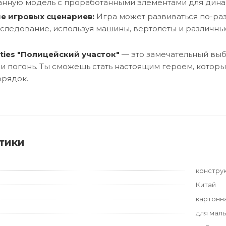
анную модель с проработанными элементами для дина
е игровых сценариев:
Игра может развиваться по-раз
следование, используя машины, вертолеты и различные
ties "Полицейский участок"
— это замечательный выб
и погонь. Ты сможешь стать настоящим героем, которы
орядок.
тики
констру
Китай
картонн
для мал