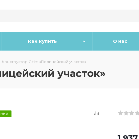
Как купить
О нас
-
Конструктор Cities «Полицейский участок»
лицейский участок»
НКА
1 937