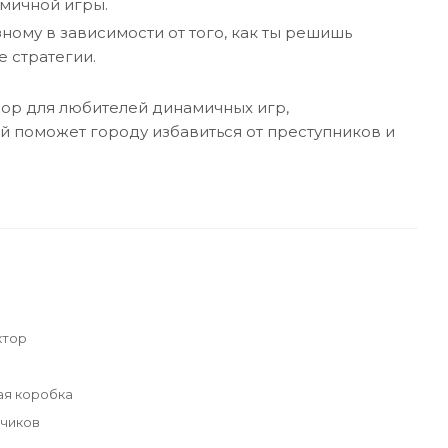
мичной игры.
ному в зависимости от того, как ты решишь
 стратегии.
ор для любителей динамичных игр,
й поможет городу избавиться от преступников и
ктор
ая коробка
ьчиков