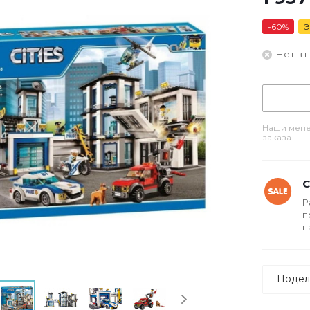
-
60
%
Э
Нет в 
Наши мене
заказа
С
Р
п
н
Подел