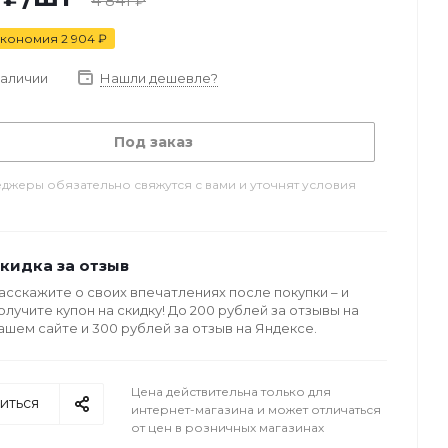
4 841
₽
кономия
2 904
₽
наличии
Нашли дешевле?
Под заказ
джеры обязательно свяжутся с вами и уточнят условия
кидка за отзыв
асскажите о своих впечатлениях после покупки – и
олучите купон на скидку! До 200 рублей за отзывы на
ашем сайте и 300 рублей за отзыв на Яндексе.
Цена действительна только для
иться
интернет-магазина и может отличаться
от цен в розничных магазинах