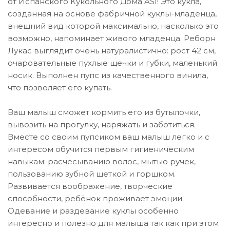
от Испанского Кукольного Дома ASI! Это кукла,
созданная на основе фабричной куклы-младенца,
внешний вид которой максимально, насколько это
возможно, напоминает живого младенца. Реборн
Лукас выглядит очень натуралистично: рост 42 см,
очаровательные пухлые щечки и губки, маленький
носик. Выполнен пупс из качественного винила,
что позволяет его купать.
Ваш малыш сможет кормить его из бутылочки,
вывозить на прогулку, наряжать и заботиться.
Вместе со своим пупсиком ваш малыш легко и с
интересом обучится первым гигиеническим
навыкам: расчесыванию волос, мытью ручек,
пользованию зубной щеткой и горшком.
Развивается воображение, творческие
способности, ребёнок проживает эмоции.
Одевание и раздевание куклы особенно
интересно и полезно для малыша так как при этом