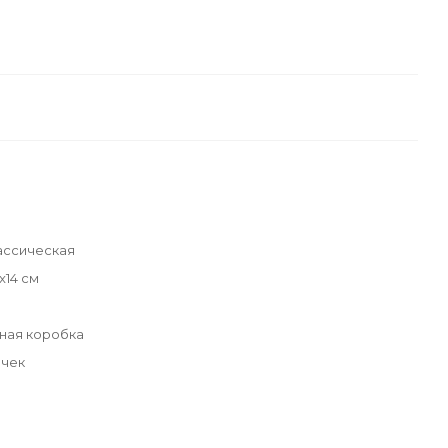
ассическая
x14 см
ная коробка
очек