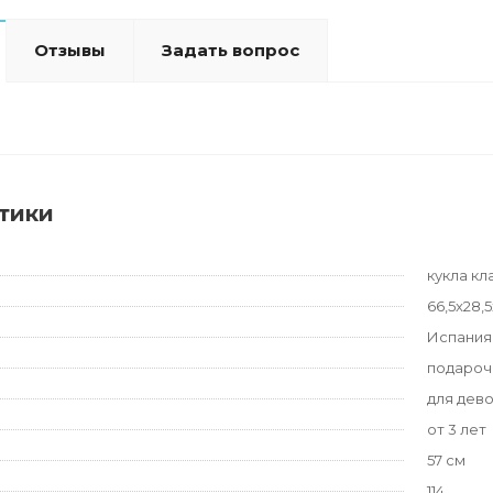
Отзывы
Задать вопрос
тики
кукла кл
66,5x28,5
Испания
подароч
для дев
от 3 лет
57 см
114