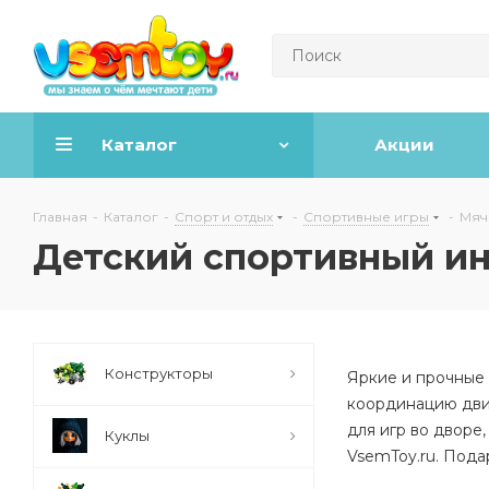
Каталог
Акции
Главная
-
Каталог
-
Спорт и отдых
-
Спортивные игры
-
Мяч
Детский спортивный и
Конструкторы
Яркие и прочные 
координацию движ
для игр во дворе
Куклы
VsemToy.ru. Пода