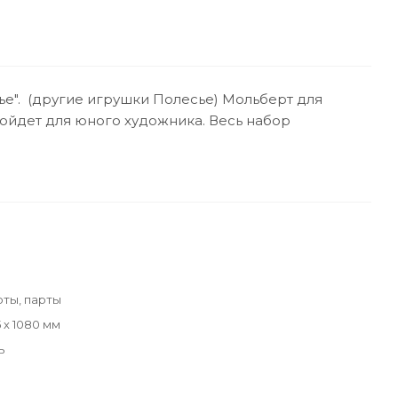
е". (другие игрушки Полесье) Мольберт для
ойдет для юного художника. Весь набор
ты, парты
5 х 1080 мм
ь