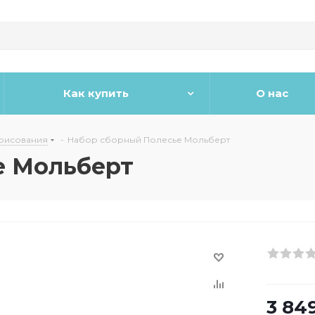
Как купить
О нас
 рисования
-
Набор сборный Полесье Мольберт
е Мольберт
3 84