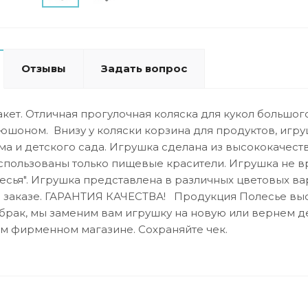
Отзывы
Задать вопрос
пакет. Отличная прогулочная коляска для кукол большог
пюшоном. Внизу у коляски корзина для продуктов, игр
ма и детского сада. Игрушка сделана из высококачест
спользованы только пищевые красители. Игрушка не в
есья". Игрушка представлена в различных цветовых ва
заказе. ГАРАНТИЯ КАЧЕСТВА! Продукция Полесье высо
брак, мы заменим вам игрушку на новую или вернем де
м фирменном магазине. Сохраняйте чек.