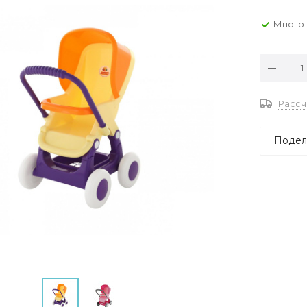
Много
Рассч
Подел