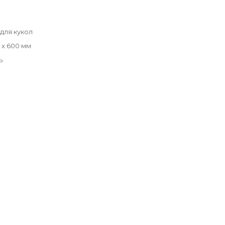
для кукол
5 х 600 мм
ь