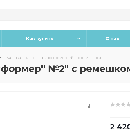
Как купить
О нас
-
Каталка Полесье "Трансформер" №2" с ремешком
нсформер" №2" с ремешко
2 42