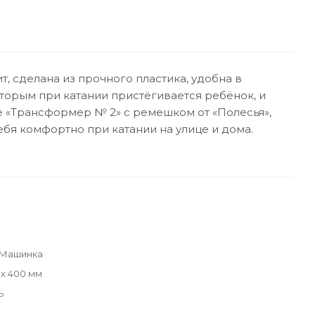
, сделана из прочного пластика, удобна в
торым при катании пристёгивается ребёнок, и
е «Трансформер № 2» с ремешком от «Полесья»,
ебя комфортно при катании на улице и дома.
 Машинка
 х 400 мм
ь