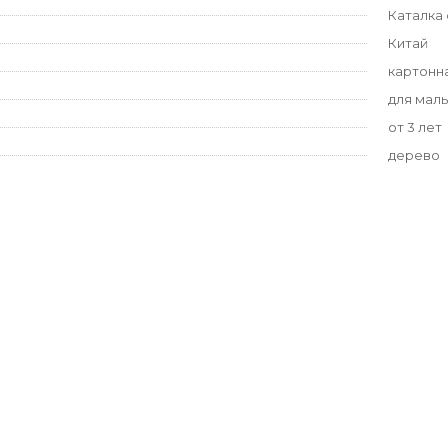
Каталка 
Китай
картонн
для маль
от 3 лет
дерево