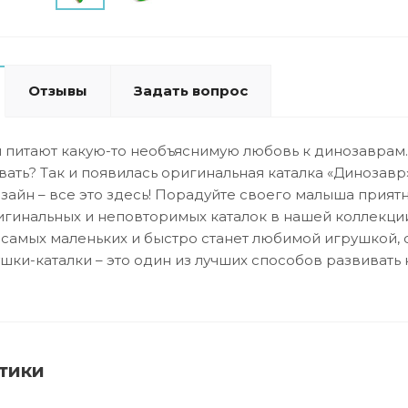
Отзывы
Задать вопрос
 питают какую-то необъяснимую любовь к динозаврам.
вать? Так и появилась оригинальная каталка «Динозав
зайн – все это здесь! Порадуйте своего малыша прия
игинальных и неповторимых каталок в нашей коллекции
амых маленьких и быстро станет любимой игрушкой, с к
ушки-каталки – это один из лучших способов развиват
тики