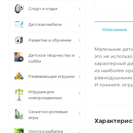
Спорт и отдых
Детская мебель
Описание
Развитие и обучение
Маленькие дети
Детское творчество и
это не использо
хобби
характерный ди
из наиболее ор
Развивающие игрушки
равнодушными с
И помните: игр
Игрушки для
новорожденных
Сюжетно-ролевые
игры
Характерис
Охота и рыбалка